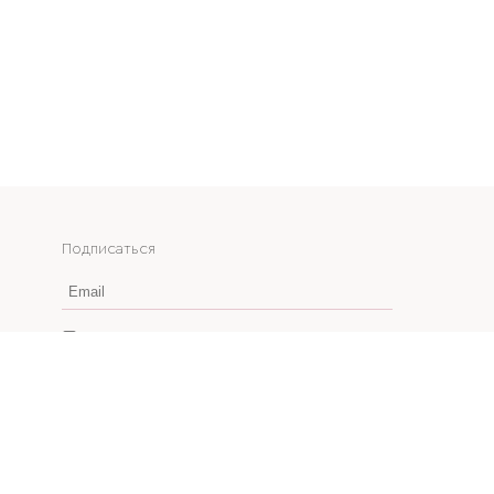
Подписаться
Email
Даю согласие на получение рекламных
рассылок и согласие на обработку
персональных данных
ОТПРАВИТЬ ЗАЯВКУ