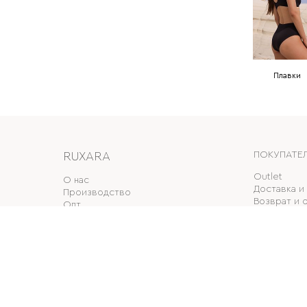
Плавки
RUXARA
ПОКУПАТЕ
Outlet
О нас
Доставка и
Производство
Возврат и 
Опт
Накопитель
Магазины
Подарочны
Контакты
Машина на 