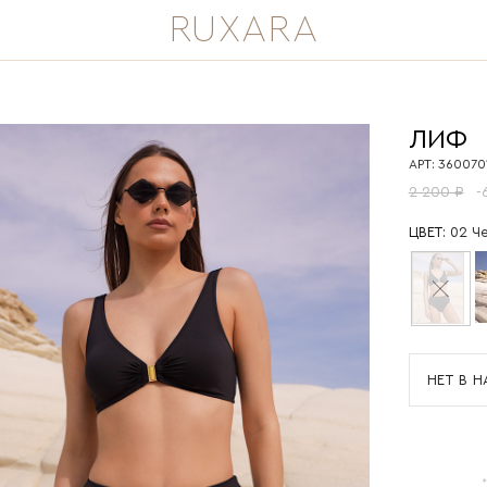
RUXARA
ЛИФ
АРТ: 360070
2 200 ₽
-
ЦВЕТ:
02 Ч
НЕТ В 