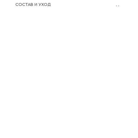
СОСТАВ И УХОД
ОБМЕРЫ ИЗДЕЛИЯ
ДОСТАВКА И ВОЗВРАТ
СМОТРЕТЬ ОБРАЗ:
Толстовка
RUXARA