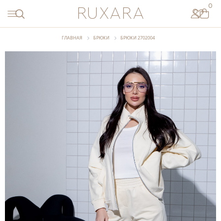
ПЕРВЫЙ
0
RUXARA
ЗАКАЗ
ПО
ПРОМОКОДУ
ГЛАВНАЯ
БРЮКИ
БРЮКИ 2702004
START
СКОПИРОВАТЬ
СМОТРЕТЬ
НОВИНКИ