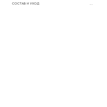
СОСТАВ И УХОД
ОБМЕРЫ ИЗДЕЛИЯ
ДОСТАВКА И ВОЗВРАТ
СМОТРЕТЬ ОБРАЗ:
Юбка
RUXARA