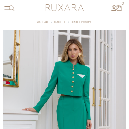
ПЕРВЫЙ
0
RUXARA
ЗАКАЗ
ПО
ПРОМОКОДУ
ГЛАВНАЯ
ЖАКЕТЫ
ЖАКЕТ 1906049
START
СКОПИРОВАТЬ
СМОТРЕТЬ
НОВИНКИ