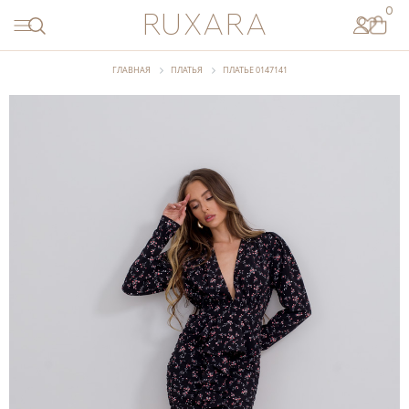
ПЕРВЫЙ
0
RUXARA
ЗАКАЗ
ПО
ПРОМОКОДУ
ГЛАВНАЯ
ПЛАТЬЯ
ПЛАТЬЕ 0147141
START
СКОПИРОВАТЬ
СМОТРЕТЬ
НОВИНКИ